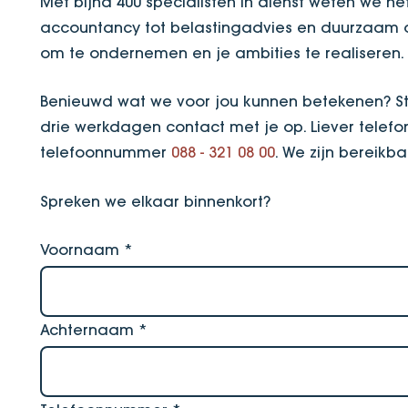
Met bijna 400 specialisten in dienst weten we he
accountancy tot belastingadvies en duurzaam on
om te ondernemen en je ambities te realiseren
Benieuwd wat we voor jou kunnen betekenen? St
drie werkdagen contact met je op. Liever telefo
telefoonnummer
088 - 321 08 00
. We zijn bereikb
Spreken we elkaar binnenkort?
Voornaam
*
Achternaam
*