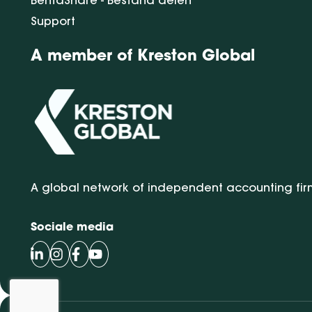
Support
A member of Kreston Global
A global network of independent accounting fir
Sociale media
Volg Bentacera op LinkedIn
Volg Bentacera op Instagram
Volg Bentacera op Facebook
Volg Bentacera op Youtube