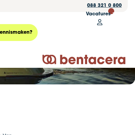
088 321 0 800
Vacatures
30
Mijn Bentace
Zoeken
ennismaken?
Logo Bentacera