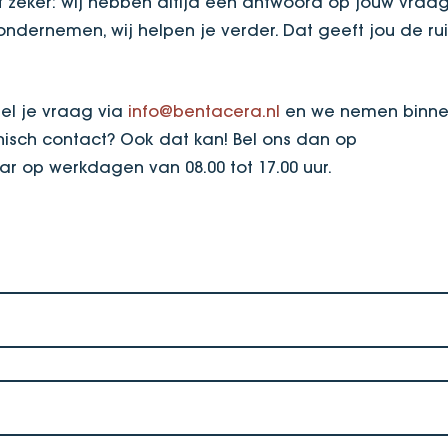
t zeker: wij hebben altijd een antwoord op jouw vraag
dernemen, wij helpen je verder. Dat geeft jou de ru
.
el je vraag via
info@bentacera.nl
en we nemen binn
nisch contact? Ook dat kan! Bel ons dan op
aar op werkdagen van 08.00 tot 17.00 uur.