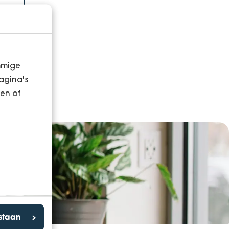
mmige
agina's
en of
estaan