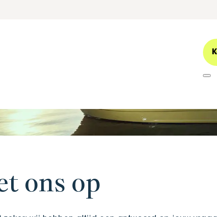
K
t ons op