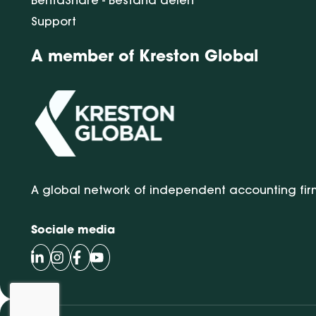
Support
A member of Kreston Global
A global network of independent accounting fir
Sociale media
Volg Bentacera op LinkedIn
Volg Bentacera op Instagram
Volg Bentacera op Facebook
Volg Bentacera op Youtube