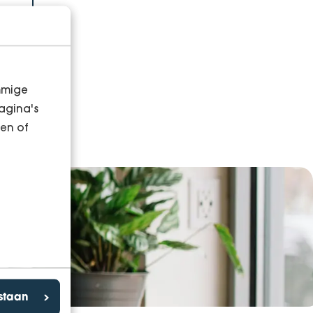
mmige
agina's
en of
estaan