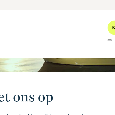
K
t ons op