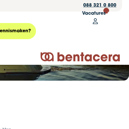
088 321 0 800
Vacatures
30
Mijn Bentace
Zoeken
ennismaken?
Logo Bentacera