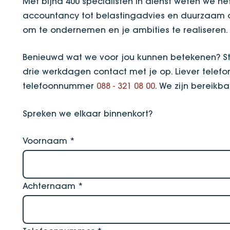
Met bijna 400 specialisten in dienst weten we he
accountancy tot belastingadvies en duurzaam on
om te ondernemen en je ambities te realiseren
Benieuwd wat we voor jou kunnen betekenen? St
drie werkdagen contact met je op. Liever telefo
telefoonnummer
088 - 321 08 00
. We zijn bereikb
Spreken we elkaar binnenkort?
Voornaam
*
Achternaam
*