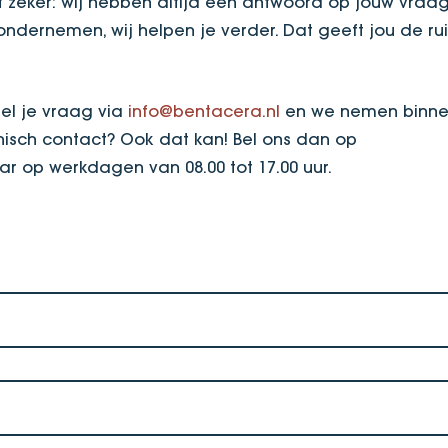
t zeker: wij hebben altijd een antwoord op jouw vraag
dernemen, wij helpen je verder. Dat geeft jou de ru
.
el je vraag via
info@bentacera.nl
en we nemen binn
nisch contact? Ook dat kan! Bel ons dan op
aar op werkdagen van 08.00 tot 17.00 uur.