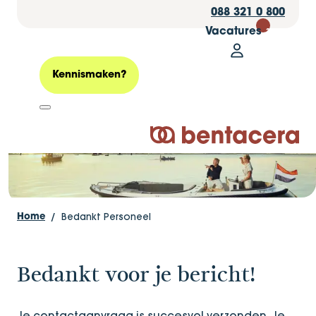
088 321 0 800
Vacatures
30
Mijn Bentacer
Bedankt!
Zoeken
Kennismaken?
Logo Bentacera
Bedankt Personeel
Home
Bedankt voor je bericht!
Je contactaanvraag is succesvol verzonden. Je