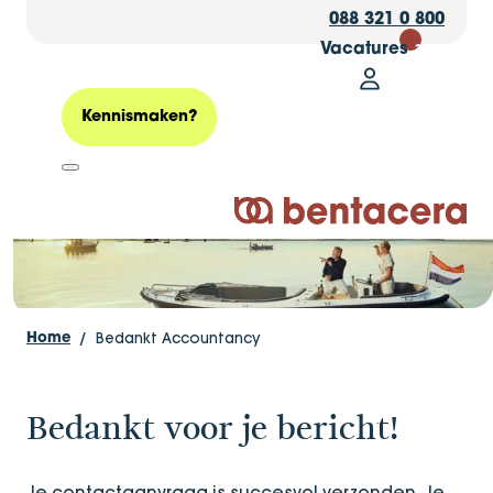
088 321 0 800
Vacatures
30
Mijn Bentacer
Bedankt!
Zoeken
Kennismaken?
Logo Bentacera
Bedankt Accountancy
Home
Bedankt voor je bericht!
Je contactaanvraag is succesvol verzonden. Je