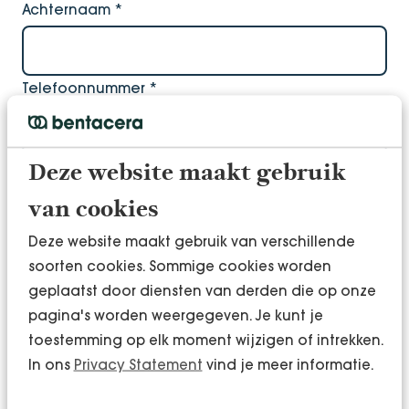
Achternaam
*
Telefoonnummer
*
E-mailadres
*
Deze website maakt gebruik
van cookies
Deze website maakt gebruik van verschillende
Bedrijfsnaam
*
soorten cookies. Sommige cookies worden
geplaatst door diensten van derden die op onze
pagina's worden weergegeven. Je kunt je
Toestemming voor het opslaan van gegevens
*
toestemming op elk moment wijzigen of intrekken.
In ons
Privacy Statement
vind je meer informatie.
Ja, ik geef toestemming voor het opslaan en
verwerken van mijn gegevens