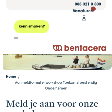
088 321 0 800
Vacatures
30
Mijn Bentacer
Aanmelden
Zoeken
Kennismaken?
Logo Bentacera
Home
Aanmeldformulier workshop Toekomstbestendig
Ondernemen
Meld je aan voor onze