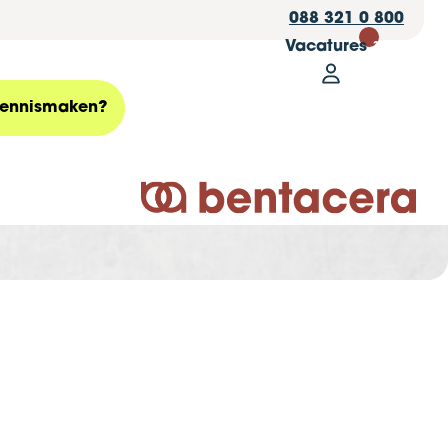
088 321 0 800
Vacatures
30
Mijn Bentace
Zoeken
ennismaken?
Logo Bentacera