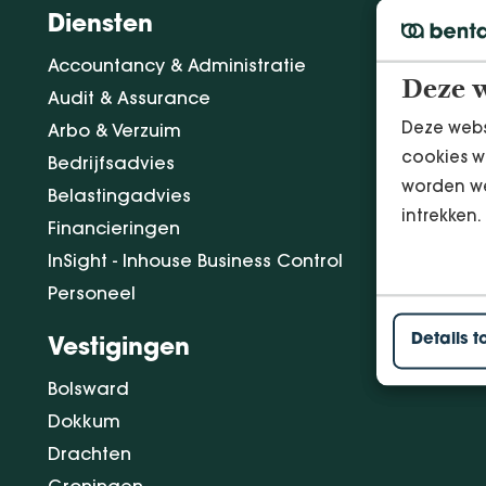
Diensten
Accountancy & Administratie
Deze w
Audit & Assurance
Deze webs
Arbo & Verzuim
cookies w
Bedrijfsadvies
worden we
Belastingadvies
intrekken.
Financieringen
InSight - Inhouse Business Control
Personeel
Details t
Vestigingen
Bolsward
Dokkum
Drachten
Groningen