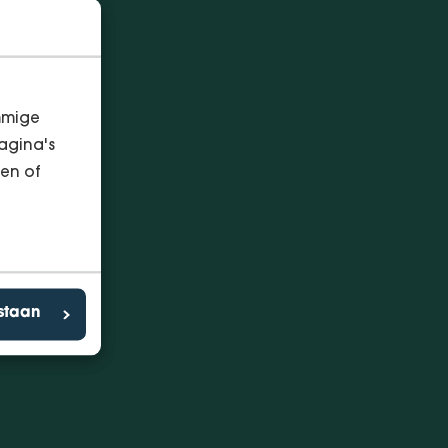
mmige
agina's
en of
estaan