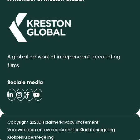
A global network of independent accounting
firms.
Sociale media
Volg Bentacera op LinkedIn
Volg Bentacera op Instagram
Volg Bentacera op Facebook
Volg Bentacera op Youtube
Copyright 2026
Disclaimer
Privacy statement
Voorwaarden en overeenkomsten
Klachtenregeling
Klokkenluidersregeling