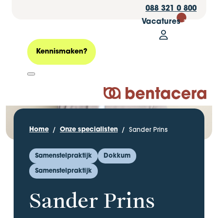
088 321 0 800
Vacatures
30
Mijn Bentacer
Zoeken
Kennismaken?
Logo Bentacera
Sander Prins
Home
Onze specialisten
Samenstelpraktijk
Dokkum
Samenstelpraktijk
Sander Prins