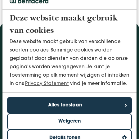
Deze website maakt gebruik
van cookies
Diensten
Deze website maakt gebruik van verschillende
Accountancy & Administratie
soorten cookies. Sommige cookies worden
Audit & Assurance
geplaatst door diensten van derden die op onze
Arbo & Verzuim
pagina's worden weergegeven. Je kunt je
Bedrijfsadvies
toestemming op elk moment wijzigen of intrekken.
Belastingadvies
In ons
Privacy Statement
vind je meer informatie.
Financieringen
InSight - Inhouse Business Control
Alles toestaan
Personeel
Weigeren
Vestigingen
Bolsward
Details tonen