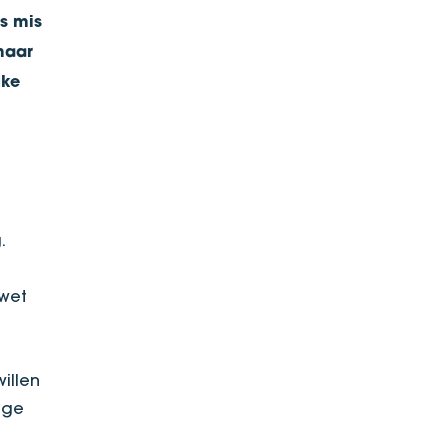
es mis
maar
jke
.
 wet
illen
ige