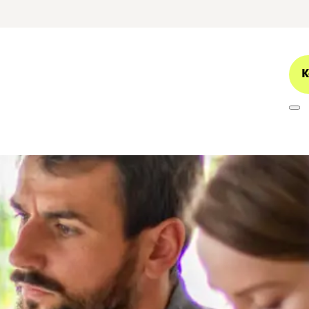
K
ng: zo eenvoudig 