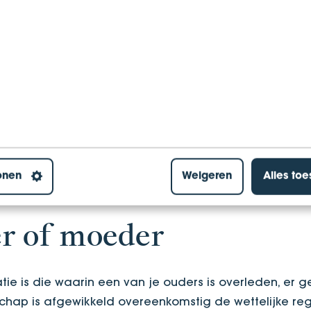
lijke verdeling, moet je een testament opstellen. Mi
ke erfgenamen benoemen, de grootte van de erfdelen
sonen en fiscale mogelijkheden benutten om erfbela
ezen om de vordering van de kinderen te vermeerdere
ijden minder erfbelasting verschuldigd is. Ook kun je
nt’ er niet met de erfenis vandoor gaat. Tot slot heb 
en aan de kinderen toe te wijzen, zodat de toekoms
ting. Kortom: het is aan te bevelen om je te laten
onen
Weigeren
Alles to
pstellen van een testament.
er of moeder
ie is die waarin een van je ouders is overleden, er 
chap is afgewikkeld overeenkomstig de wettelijke reg