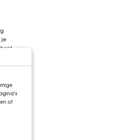
ng
 je
 bent.
mmige
an
agina's
en of
estal
eren
 de