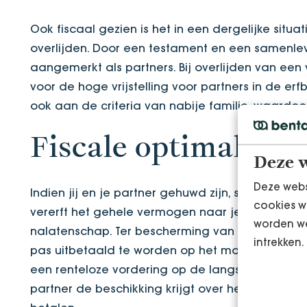
Ook fiscaal gezien is het in een dergelijke situa
overlijden. Door een testament en een samenlevin
aangemerkt als partners. Bij overlijden van een 
voor de hoge vrijstelling voor partners in de erf
ook aan de criteria van nabije familie, waardoor
Fiscale optimalisat
Deze w
Deze webs
Indien jij en je partner gehuwd zijn, samen ki
cookies w
vererft het gehele vermogen naar je partner en 
worden we
nalatenschap. Ter bescherming van de langstl
intrekken.
pas uitbetaald te worden op het moment dat de 
een renteloze vordering op de langstlevende ou
partner de beschikking krijgt over het gehele 