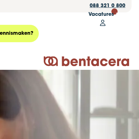
088 321 0 800
Vacatures
30
Mijn Bentace
Zoeken
ennismaken?
Logo Bentacera
is het niet