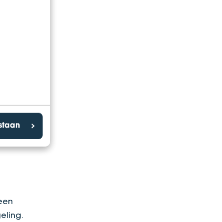
ddels
sting
n met
 een
je de
tige
estaan
geen
eling.