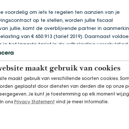
tie voordelig om iets te regelen ten aanzien van je
gscontract op te stellen, worden jullie fiscaal
van jullie, komt de overblijvende partner in aanmerki
belasting van € 650.913 (tarief 2019). Daarnaast voldoe
 je het laagste tarief in de erfbelasting verschuldigd
ie testament
ebsite maakt gebruik van cookies
ite maakt gebruik van verschillende soorten cookies. So
nderen hebben en geen testament hebben opgesteld, d
orden geplaatst door diensten van derden die op onze p
je kinderen. Ieder ontvangt een gelijk deel van de
ergegeven. Je kunt je toestemming op elk moment wijzig
evende ouder hoeven de erfdelen van de kinderen me
 In ons
Privacy Statement
vind je meer informatie.
langstlevende overlijdt. Tot die tijd houden de kind
der ter grootte van hun erfdeel. Ondanks dat slechts
vermogen, moeten wel alle erfgenamen erfbelasting