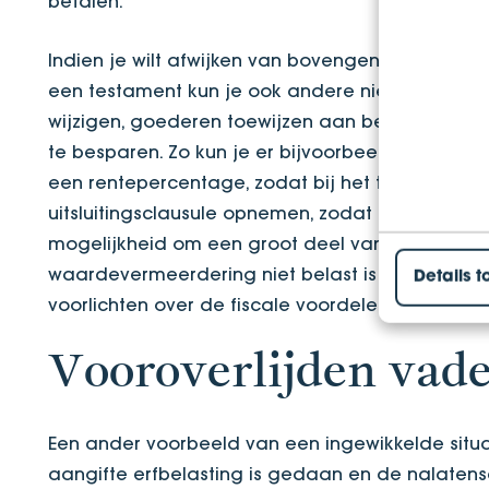
betalen.
Indien je wilt afwijken van bovengenoemde wette
een testament kun je ook andere niet wettelij
wijzigen, goederen toewijzen aan bepaalde per
te besparen. Zo kun je er bijvoorbeeld voor ki
een rentepercentage, zodat bij het tweede overl
uitsluitingsclausule opnemen, zodat de ‘koude ka
mogelijkheid om een groot deel van het vermog
waardevermeerdering niet belast is met erfbelas
Details t
voorlichten over de fiscale voordelen van het o
Vooroverlijden vad
Een ander voorbeeld van een ingewikkelde situat
aangifte erfbelasting is gedaan en de nalatens