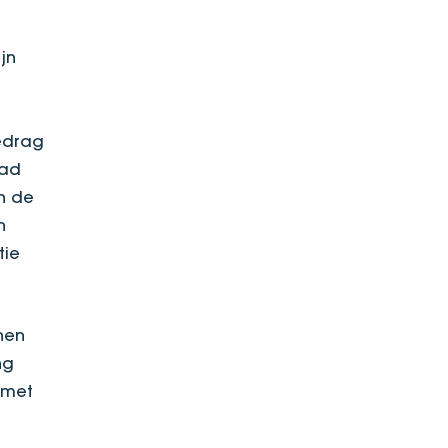
jn
bedrag
had
n de
n
tie
nen
ng
 met