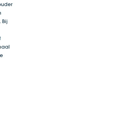
ouder
n
Bij
t
maal
de