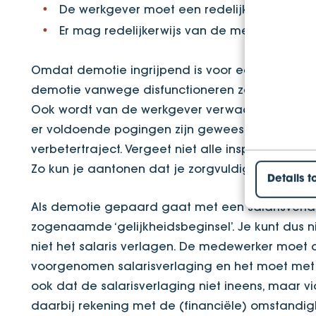
De werkgever moet een redelijk voorstel do
Er mag redelijkerwijs van de medewerker g
Omdat demotie ingrijpend is voor een medewerke
demotie vanwege disfunctioneren zorgvuldig ku
Ook wordt van de werkgever verwacht dat het (
er voldoende pogingen zijn geweest om het func
verbetertraject. Vergeet niet alle inspanningen, 
Zo kun je aantonen dat je zorgvuldig hebt geh
Details t
Als demotie gepaard gaat met een salarisverla
zogenaamde ‘gelijkheidsbeginsel’. Je kunt dus 
niet het salaris verlagen. De medewerker moet
voorgenomen salarisverlaging en het moet met d
ook dat de salarisverlaging niet ineens, maar v
daarbij rekening met de (financiële) omstandi