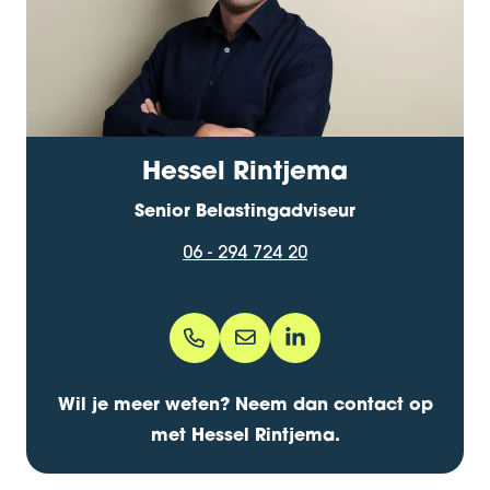
Hessel Rintjema
Senior Belastingadviseur
06 - 294 724 20
06 - 294 724 20
hessel.rintjema@bentacera
hesselrintjema/
Wil je meer weten? Neem dan contact op
met Hessel Rintjema.