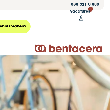
088 321 0 800
Vacatures
30
Mijn Bentace
Zoeken
ennismaken?
Logo Bentacera
ièreladder?