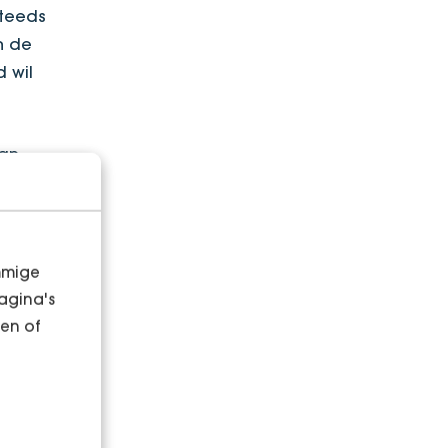
steeds
n de
 wil
aan
maakt
mmige
motie
agina's
ar
en of