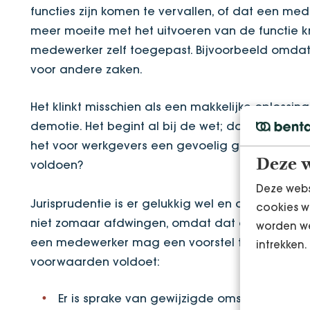
functies zijn komen te vervallen, of dat een me
meer moeite met het uitvoeren van de functie kr
medewerker zelf toegepast. Bijvoorbeeld omdat 
voor andere zaken.
Het klinkt misschien als een makkelijke oplossin
demotie. Het begint al bij de wet; daar komt he
het voor werkgevers een gevoelig gebied, wan
Deze w
voldoen?
Deze webs
Jurisprudentie is er gelukkig wel en daaruit zij
cookies w
niet zomaar afdwingen, omdat dat een eenzijdi
worden we
een medewerker mag een voorstel tot demotie 
intrekken.
voorwaarden voldoet:
Er is sprake van gewijzigde omstandighede