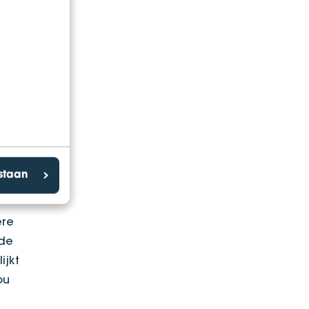
 je
n.
 dat
gen.
estaan
ere
 de
ijkt
ou