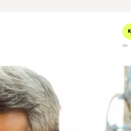
K
 terug op de carr