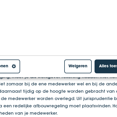
en vanuit een redelijke aanleiding;
evraagd worden dat hij het voorstel accepteert.
r, vanwege het lagere salaris en statusverlies, moet
nnen onderbouwen. Er moet een goede reden voor zij
dis)functioneren met de medewerker is besproken en
tioneren te verbeteren, bijvoorbeeld via een
beoordelingen, gesprekken etc. schriftelijk vast te leg
andeld.
onen
Weigeren
Alles to
ging, moet je als werkgever rekening houden met het
niet zomaar bij de ene medewerker wel en bij de and
 daarnaast tijdig op de hoogte worden gebracht van
e medewerker worden overlegd. Uit jurisprudentie bl
ia een redelijke afbouwregeling moet plaatsvinden. H
gheden van je medewerker.