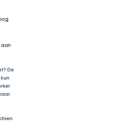
 nog
e aan
et? De
 kun
rker
 haar
schien