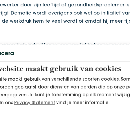
dewerker door zijn leeftijd of gezondheidsproblemen 
ijgt. Demotie wordt overigens ook wel op initiatief va
de werkdruk hem te veel wordt of omdat hij meer tijd
g, maar juridisch zitten er een aantal haken en ogen 
t woord demotie namelijk helemaal niet in voor. Dat 
t aan welke voorwaarden moet demotie juridisch dan
ebsite maakt gebruik van cookies
ite maakt gebruik van verschillende soorten cookies. So
n een aantal spelregels te halen. Een werkgever kan de
orden geplaatst door diensten van derden die op onze p
ge wijziging van de arbeidsvoorwaarden zou zijn. Ma
ergegeven. Je kunt je toestemming op elk moment wijzig
ook niet zomaar weigeren als dit aan een aantal
 In ons
Privacy Statement
vind je meer informatie.
n op het werk;