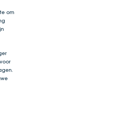
mte om
ng
jn
ger
 voor
agen.
uwe