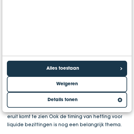
Vanaf 2026: heffing op
basis van werkelijk
rendement
Vanaf 2026 moet een nieuw box 3-systeem worden
ingevoerd dat aansluiting zoekt bij het werkelijk
rendement. Eerdere invoering blijkt niet
Alles toestaan
uitvoerbaar vanwege onder meer de wijzigingen
die dit vergt aan de ICT-systemen van de
Weigeren
Belastingdienst. Het is de vraag of 2026 zal worden
gehaald. Momenteel is het nog onduidelijk hoe
Details tonen
de nieuwe box 3-heffing over onroerende zaken
eruit komt te zien Ook de timing van heffing voor
liquide bezittingen is nog een belangrijk thema.