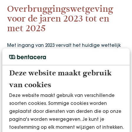
Overbruggingswetgeving
voor de jaren 2023 tot en
met 2025
Met ingang van 2023 vervalt het huidige wettelijk
stelsel. Voor de jaren 2023, 2024 en 2025 wordt op
basis van de rechtsherstelsystematiek belasting
berekend in box 3. In die tijdelijke regeling wordt
Deze website maakt gebruik
alvast uitgegaan van de werkelijke samenstelling
van cookies
van het vermogen, waarbij het vermogen wordt
onderverdeeld in drie categorieën:
Deze website maakt gebruik van verschillende
banktegoeden, overige bezittingen en schulden.
soorten cookies. Sommige cookies worden
Iedere categorie kent een eigen forfaitair
geplaatst door diensten van derden die op onze
rendementspercentage. Spaarders betalen dan
pagina's worden weergegeven. Je kunt je
op basis van werkelijk rendement belasting in box
toestemming op elk moment wijzigen of intrekken.