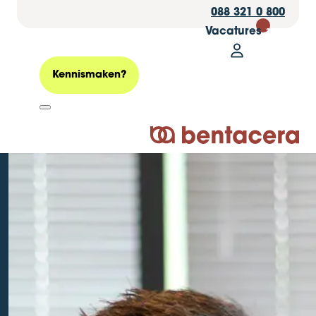
088 321 0 800
Vacatures
30
Mijn Bentacer
Zoeken
Kennismaken?
Bentacera
Logo Bentacera
Belastingdossier
2023: Box 3 -
actualiteiten en
verwachtingen
Geplaatst op: 17 oktober 2022