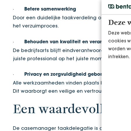
·
Betere samenwerking
Door een duidelijke taakverdeling ontstaat er 
Deze w
het verzuimproces.
Deze webs
cookies w
·
Behouden van kwaliteit en verantwoordelijk
worden we
De bedrijfsarts blijft eindverantwoordelijk en be
intrekken.
juiste professional op het juiste moment ingezet.
·
Privacy en zorgvuldigheid geborgd
Alle werkzaamheden vinden plaats binnen de g
Dit waarborgt een veilige en vertrouwde omge
Een waardevolle sch
De casemanager taakdelegatie is daarmee veel