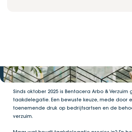
Snellere verzu
taakdelegatie:
Sinds oktober 2025 is Bentacera Arbo & Verzuim
taakdelegatie. Een bewuste keuze, mede door ee
toenemende druk op bedrijfsartsen en de behoe
verzuim.
Maar wat houdt taakdelegatie precies in? En bela