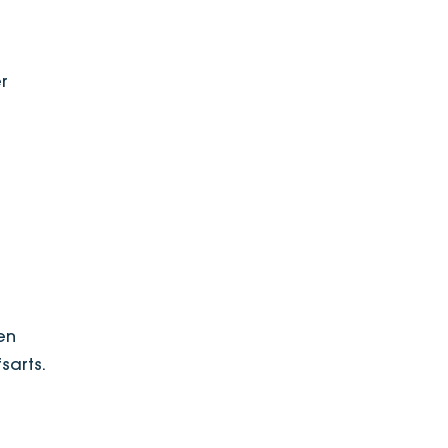
r
en
sarts.