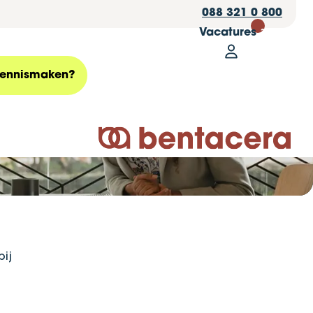
088 321 0 800
Vacatures
30
Mijn Bentace
oor
Zoeken
ennismaken?
asemanager
Logo Bentacera
ij