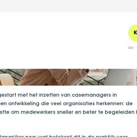
imbegeleiding d
K
 de rol van de c
 gestart met het inzetten van casemanagers in
n ontwikkeling die veel organisaties herkennen: de
fte om medewerkers sneller en beter te begeleiden b
ngrijker nog: wat betekent dit in de praktijk voor