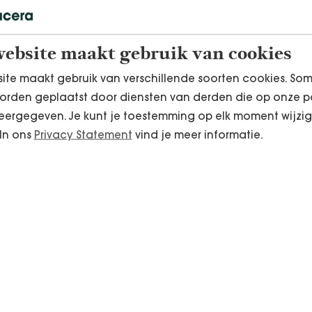
meer structuur en samenwerking tussen professionals 
ebsite maakt gebruik van cookies
ite maakt gebruik van verschillende soorten cookies. So
orden geplaatst door diensten van derden die op onze p
heid
ergegeven. Je kunt je toestemming op elk moment wijzig
waakt de kwaliteit van de zorg. Tegelijkertijd wordt d
 In ons
Privacy Statement
vind je meer informatie.
eldende richtlijnen rondom privacy en medische geg
ving voor medewerkers.
akel in het proces
 meer dan een ondersteunende rol. Het is een essen