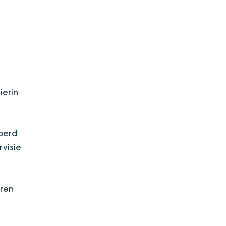
ierin
oerd
rvisie
eren