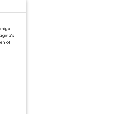
binnen
mmige
agina's
en of
e
evens.
tiële