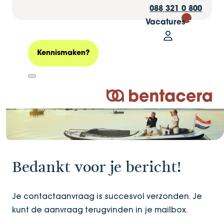
088 321 0 800
Vacatures
30
Mijn Bentacer
Bedankt!
Zoeken
Kennismaken?
Logo Bentacera
Bedankt voor je bericht!
Je contactaanvraag is succesvol verzonden. Je
kunt de aanvraag terugvinden in je mailbox.